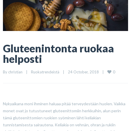
Gluteenintonta ruokaa
helposti
0
By 
christian
|
Ruokatrendeistä
|
24 October, 2018    
|
Nykyaikana moni ihminen haluaa pitää terveydestään huolen. Vaikka
monet ovat jo tutustuneet gluteenittomiin herkkuihin, alun perin
tämä gluteenittomien ruokien syöminen lähti keliakian
tunnistamisesta sairautena. Keliakia on vehnän, ohran ja rukiin