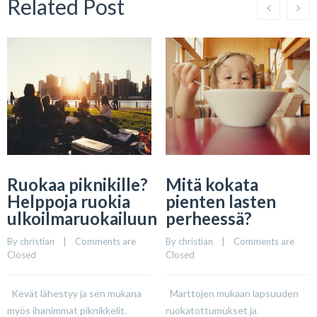
Related Post
Ruokaa piknikille?
Mitä kokata
Helppoja ruokia
pienten lasten
ulkoilmaruokailuun
perheessä?
By 
christian
    |    
Comments are 
By 
christian
    |    
Comments are 
Closed
Closed
Kevät lähestyy ja sen mukana
Marttojen mukaan lapsuuden
myös ihanimmat piknikkelit.
ruokatottumukset ja