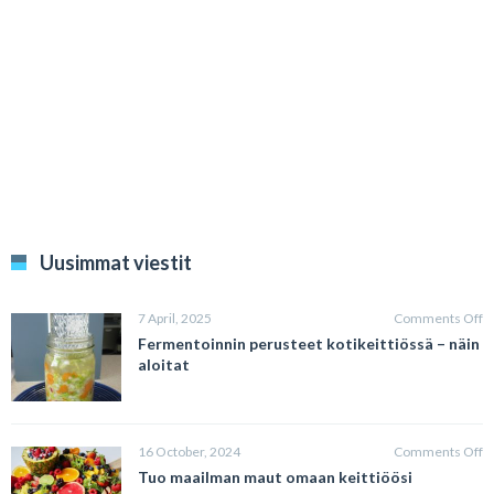
Uusimmat viestit
o
7 April, 2025
Comments Off
F
Fermentoinnin perusteet kotikeittiössä – näin
p
aloitat
ko
–
n
al
o
16 October, 2024
Comments Off
T
Tuo maailman maut omaan keittiöösi
m