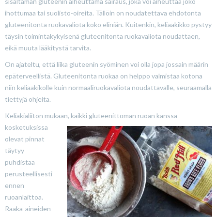
sisältämän gluteenin aiheuttama sairaus, joka voi aiheuttaa joko
ihottumaa tai suolisto-oireita. Tällöin on noudatettava ehdotonta
gluteenitonta ruokavaliota koko eliniän. Kuitenkin, keliaakikko pystyy
täysin toimintakykyisenä gluteenitonta ruokavaliota noudattaen,
eikä muuta lääkitystä tarvita.
On ajateltu, että liika gluteenin syöminen voi olla jopa jossain määrin
epäterveellistä. Gluteenitonta ruokaa on helppo valmistaa kotona
niin keliaakikolle kuin normaaliruokavaliota noudattavalle, seuraamalla
tiettyjä ohjeita.
Keliakialiiton mukaan, kaikki gluteenittoman ruoan kanssa
kosketuksissa
olevat pinnat
täytyy
puhdistaa
perusteellisesti
ennen
ruoanlaittoa.
Raaka-aineiden