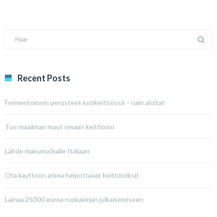
Recent Posts
Fermentoinnin perusteet kotikeittiössä – näin aloitat
Tuo maailman maut omaan keittiöösi
Lähde makumatkalle Italiaan
Ota käyttöön arkea helpottavat keittiöniksit
Lainaa 25000 euroa ruokakirjan julkaisemiseen