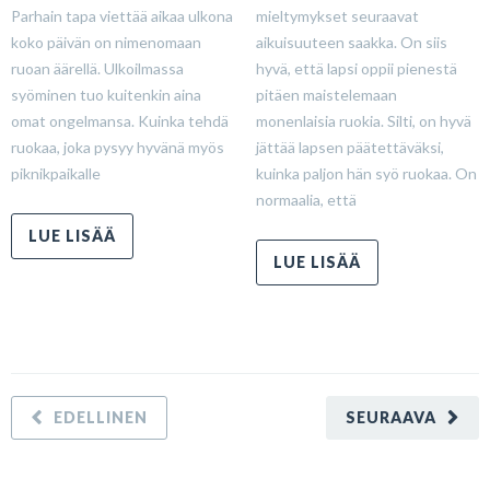
Parhain tapa viettää aikaa ulkona
mieltymykset seuraavat
koko päivän on nimenomaan
aikuisuuteen saakka. On siis
ruoan äärellä. Ulkoilmassa
hyvä, että lapsi oppii pienestä
syöminen tuo kuitenkin aina
pitäen maistelemaan
omat ongelmansa. Kuinka tehdä
monenlaisia ruokia. Silti, on hyvä
ruokaa, joka pysyy hyvänä myös
jättää lapsen päätettäväksi,
piknikpaikalle
kuinka paljon hän syö ruokaa. On
normaalia, että
LUE LISÄÄ
LUE LISÄÄ
EDELLINEN
SEURAAVA