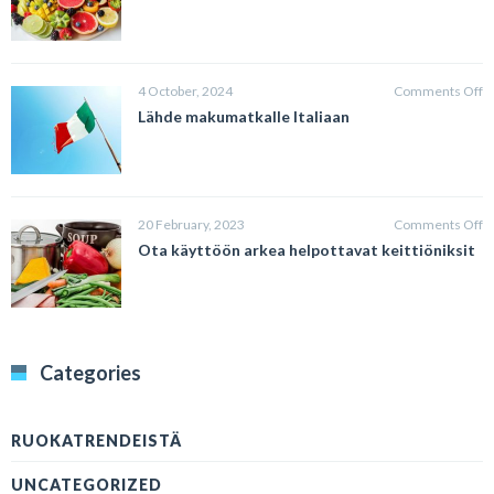
m
o
ke
o
4 October, 2024
Comments Off
L
Lähde makumatkalle Italiaan
m
It
o
20 February, 2023
Comments Off
O
Ota käyttöön arkea helpottavat keittiöniksit
k
a
he
ke
Categories
RUOKATRENDEISTÄ
UNCATEGORIZED