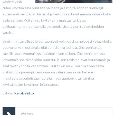
käsittelyssä
tulee käyttää aina puhtaita välineitä ja astioita. Monet ruokalajit,
kuten erilaiset padat, laatikot ja keitot saattavat mennä keliaakikolle
sellaisenaan. Kuitenkin, täytyy aina muistaa tarkistaa
pakkausmerkinnät huollella gluteenia sisältävien ruoka-aineiden
varalta.
Useimmat tavalliset leivontaohjeet voi muuttaa helposti keliaakikolle
sopivaksi vain ostamalla gluteenittomia jauhoja. Gluteeni antaa
tavallisissa leivonnaisissa taikinalle sen sitkon. Gluteenittomissa
leivonnaisissa tämä sitko puuttuu ja sen takia ne ovat hauraampia ja
saattavat kohota vähemmän. Kuitenkin maku voi olla aivan sama,
joskus jopa parempi. Leivonnaisia valmistaessa on tietenkin
muistettava puhdistaa huolella myös uunipellit tai vaihtaa
käyttämätön tavallinen leivinpaperi.
Lähde:
Keliakialiitto
No tags.